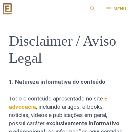
Pular
MENU
para
o
conteúdo
Disclaimer / Aviso
Legal
1. Natureza informativa do conteúdo
Todo o conteúdo apresentado no site
E
advocacia
, incluindo artigos, e-books,
notícias, vídeos e publicações em geral,
possui caráter
exclusivamente informativo
e educacional
. As informações aqui contidas